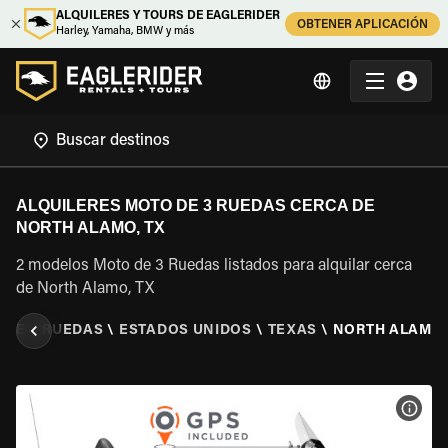
ALQUILERES Y TOURS DE EAGLERIDER
OBTENER APLICACIÓN
Harley, Yamaha, BMW y más
ALQUILERES MOTO DE 3 RUEDAS CERCA DE
NORTH ALAMO, TX
2 modelos Moto de 3 Ruedas listados para alquilar cerca
de North Alamo, TX
 DE 3 RUEDAS
\
ESTADOS UNIDOS
\
TEXAS
\
NORTH ALAMO,
VER 