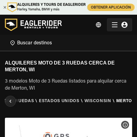
ALQUILERES Y TOURS DE EAGLERIDER
OBTENER APLICACIÓN
Harley, Yamaha, BMW y más
ALQUILERES MOTO DE 3 RUEDAS CERCA DE
MERTON, WI
3 modelos Moto de 3 Ruedas listados para alquilar cerca
de Merton, WI
O DE 3 RUEDAS
\
ESTADOS UNIDOS
\
WISCONSIN
\
MERTON,
VER 