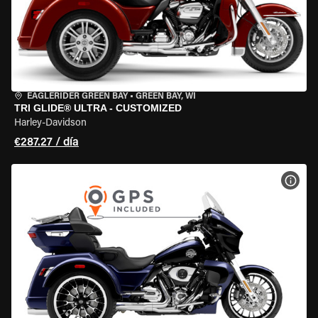
EAGLERIDER GREEN BAY
•
GREEN BAY, WI
TRI GLIDE® ULTRA - CUSTOMIZED
Harley-Davidson
€287.27 / día
VER 