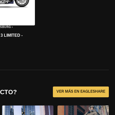
ISBURG
•
 LIMITED -
ECTO?
VER MÁS EN EAGLESHARE