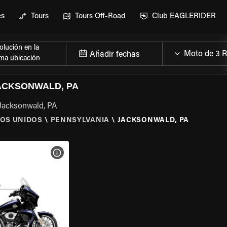
es
Tours
Tours Off-Road
Club EAGLERIDER
lución en la
Añadir fechas
ma ubicación
ACKSONWALD, PA
 Jacksonwald, PA
OS UNIDOS
\
PENNSYLVANIA
\
JACKSONWALD, PA
 LA MOTO
VER ESPECIFICACIONES DE LA MOTO