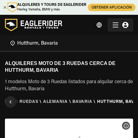
ALQUILERES Y TOURS DE EAGLERIDER
OBTENER APLICACIÓN
Harley, Yamaha, BMW y más
ALQUILERES MOTO DE 3 RUEDAS CERCA DE
HUTTHURM, BAVARIA
1 modelos Moto de 3 Ruedas listados para alquilar cerca de
Hutthurm, Bavaria
OTO DE 3 RUEDAS
\
ALEMANIA
\
BAVARIA
\
HUTTHURM, BAVA
VER 