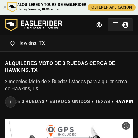
ALQUILERES Y TOURS DE EAGLERIDER
OBTENER APLICACIÓN
Harley, Yamaha, BMW y más
ALQUILERES MOTO DE 3 RUEDAS CERCA DE
HAWKINS, TX
2 modelos Moto de 3 Ruedas listados para alquilar cerca
de Hawkins, TX
 MOTO DE 3 RUEDAS
\
ESTADOS UNIDOS
\
TEXAS
\
HAWKINS,
VER 