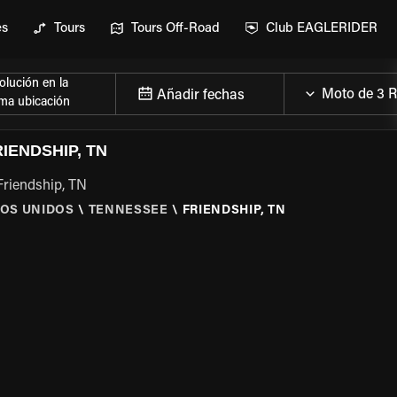
es
Tours
Tours Off-Road
Club EAGLERIDER
lución en la
Añadir fechas
ma ubicación
IENDSHIP, TN
Friendship, TN
OS UNIDOS
\
TENNESSEE
\
FRIENDSHIP, TN
 LA MOTO