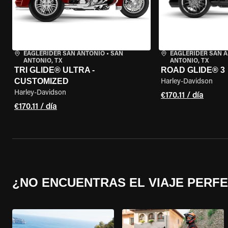
EAGLERIDER SAN ANTONIO
•
SAN
EAGLERIDER SAN 
ANTONIO, TX
ANTONIO, TX
TRI GLIDE® ULTRA -
ROAD GLIDE® 3
CUSTOMIZED
Harley-Davidson
Harley-Davidson
€170.11 / día
€170.11 / día
¿NO ENCUENTRAS EL VIAJE PERF