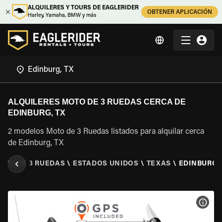
ALQUILERES Y TOURS DE EAGLERIDER
OBTENER APLICACIÓN
Harley, Yamaha, BMW y más
ALQUILERES MOTO DE 3 RUEDAS CERCA DE
EDINBURG, TX
2 modelos Moto de 3 Ruedas listados para alquilar cerca
de Edinburg, TX
OTO DE 3 RUEDAS
\
ESTADOS UNIDOS
\
TEXAS
\
EDINBURG,
VER 