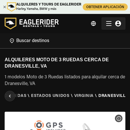
ALQUILERES Y TOURS DE EAGLERIDER
OBTENER APLICACIÓN
Harley, Yamaha, BMW y más
ALQUILERES MOTO DE 3 RUEDAS CERCA DE
DRANESVILLE, VA
1 modelos Moto de 3 Ruedas listados para alquilar cerca de
Dranesville, VA
DE 3 RUEDAS
\
ESTADOS UNIDOS
\
VIRGINIA
\
DRANESVILLE,
VER 