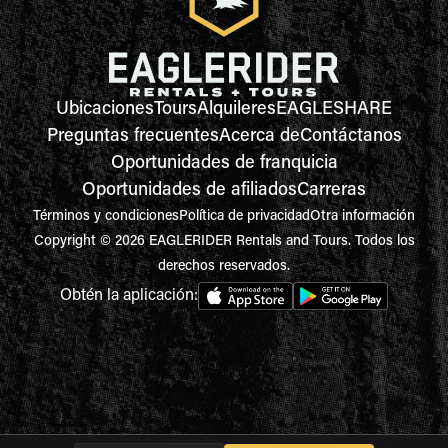
Ubicaciones
Tours
Alquileres
EAGLESHARE
Preguntas frecuentes
Acerca de
Contáctanos
Oportunidades de franquicia
Oportunidades de afiliados
Carreras
Términos y condiciones
Política de privacidad
Otra información
Copyright © 2026 EAGLERIDER Rentals and Tours. Todos los
derechos reservados.
Obtén la aplicación: