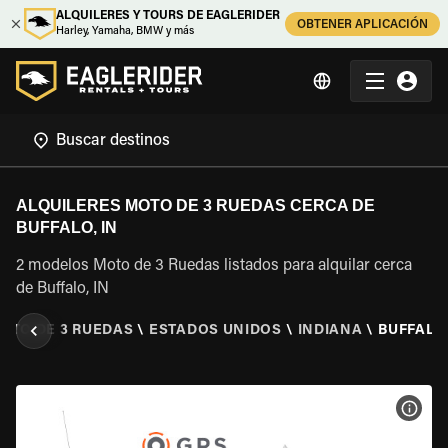
ALQUILERES Y TOURS DE EAGLERIDER
OBTENER APLICACIÓN
Harley, Yamaha, BMW y más
ALQUILERES MOTO DE 3 RUEDAS CERCA DE
BUFFALO, IN
2 modelos Moto de 3 Ruedas listados para alquilar cerca
de Buffalo, IN
MOTO DE 3 RUEDAS
\
ESTADOS UNIDOS
\
INDIANA
\
BUFFALO,
VER 