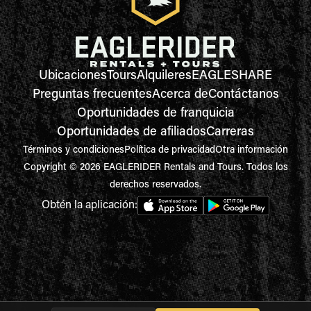
Ubicaciones
Tours
Alquileres
EAGLESHARE
Preguntas frecuentes
Acerca de
Contáctanos
Oportunidades de franquicia
Oportunidades de afiliados
Carreras
Términos y condiciones
Política de privacidad
Otra información
Copyright © 2026 EAGLERIDER Rentals and Tours. Todos los
derechos reservados.
Obtén la aplicación: