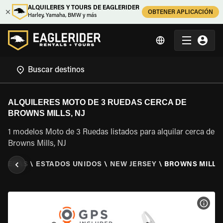
ALQUILERES Y TOURS DE EAGLERIDER
OBTENER APLICACIÓN
Harley, Yamaha, BMW y más
ALQUILERES MOTO DE 3 RUEDAS CERCA DE
BROWNS MILLS, NJ
1 modelos Moto de 3 Ruedas listados para alquilar cerca de
Browns Mills, NJ
 RUEDAS
\
ESTADOS UNIDOS
\
NEW JERSEY
\
BROWNS MILLS,
VER 