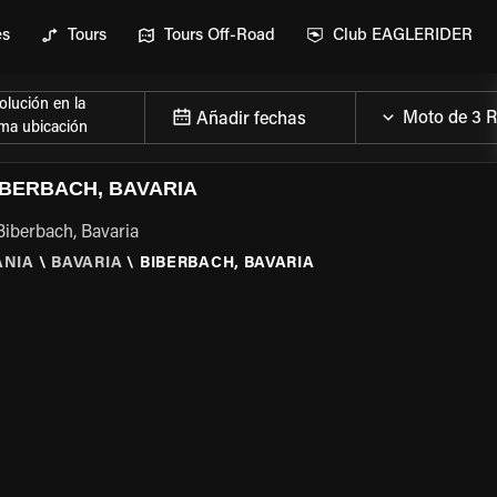
es
Tours
Tours Off-Road
Club EAGLERIDER
lución en la
Añadir fechas
ma ubicación
IBERBACH, BAVARIA
Biberbach, Bavaria
ANIA
\
BAVARIA
\
BIBERBACH, BAVARIA
 LA MOTO