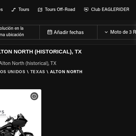
es
Tours
Tours Off-Road
Club EAGLERIDER
lución en la
Añadir fechas
ma ubicación
TON NORTH (HISTORICAL), TX
lton North (historical), TX
OS UNIDOS
\
TEXAS
\
ALTON NORTH
 LA MOTO
VER ESPECIFICACIONES DE LA MOTO