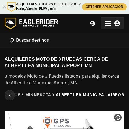
ALQUILERES Y TOURS DE EAGLERIDER
OBTENER APLICACIÓN
Harley, Yamaha, BMW y más
ALQUILERES MOTO DE 3 RUEDAS CERCA DE
ALBERT LEA MUNICIPAL AIRPORT, MN
3 modelos Moto de 3 Ruedas listados para alquilar cerca
de Albert Lea Municipal Airport, MN
S UNIDOS
\
MINNESOTA
\
ALBERT LEA MUNICIPAL AIRPORT,
VER 