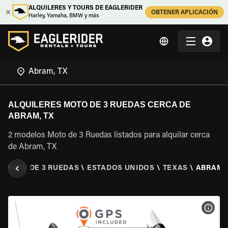
ALQUILERES Y TOURS DE EAGLERIDER
OBTENER APLICACIÓN
Harley, Yamaha, BMW y más
ALQUILERES MOTO DE 3 RUEDAS CERCA DE
ABRAM, TX
2 modelos Moto de 3 Ruedas listados para alquilar cerca
de Abram, TX
E MOTO DE 3 RUEDAS
\
ESTADOS UNIDOS
\
TEXAS
\
ABRAM, 
VER 